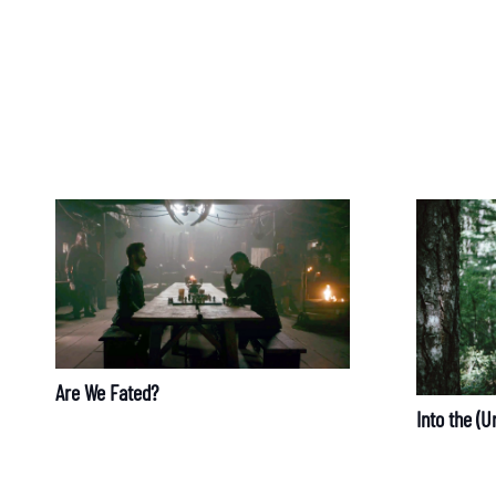
Blog
DFG-Forschungsgru
Are We Fated?
Into the (U