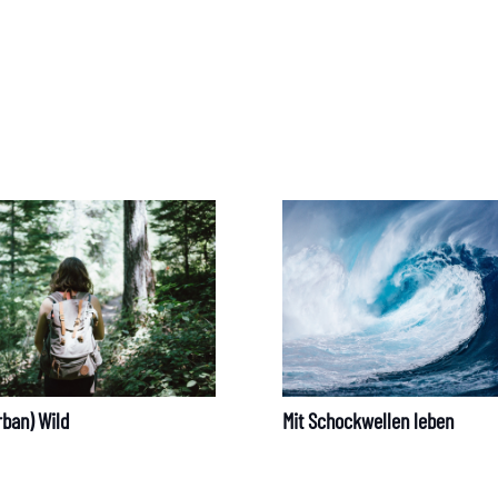
ppe
What’s Going On?
Get in Touch!
rban) Wild
Mit Schockwellen leben