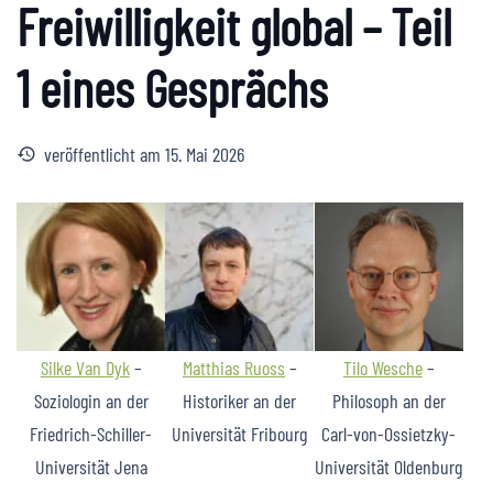
Freiwilligkeit global – Teil
1 eines Gesprächs
veröffentlicht am
15. Mai 2026
history
Silke Van Dyk
–
Matthias Ruoss
–
Tilo Wesche
–
Soziologin an der
Historiker an der
Philosoph an der
Friedrich-Schiller-
Universität Fribourg
Carl-von-Ossietzky-
Universität Jena
Universität Oldenburg