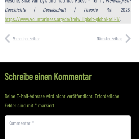
Wesche, Silke van Dyk und Matthias Ruoss – Teil 1”,
Freiwilligkeit:
Geschichte | Gesellschaft | Theorie
, Mai 2026,
https://www.voluntariness.org/de/freiwilligkeit-global-teil-1/
.
Vorheriger Beitrag
Nächster Beitrag
Schreibe einen Kommentar
Deine E-Mail-Adresse wird nicht veröffentlicht.
Erforderliche
Felder sind mit
*
markiert