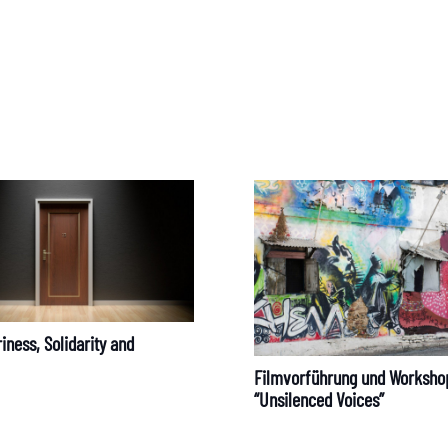
ppe
What’s Going On?
Get in Touch!
iness, Solidarity and
Filmvorführung und Worksho
“Unsilenced Voices”