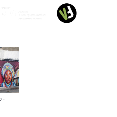
Deutsch
p –